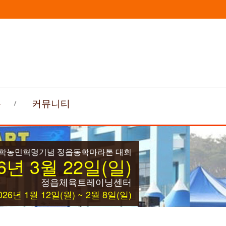
록
커뮤니티
동학농민혁명기념 정읍동학마라톤 대회
6년 3월 22일(일)
정읍체육트레이닝센터
26년 1월 12일(월) ~ 2월 8일(일)