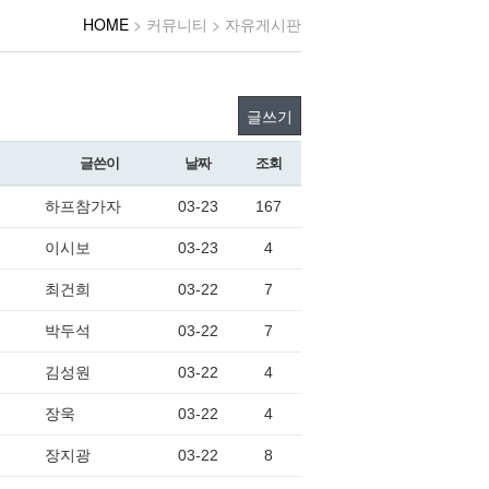
HOME
> 커뮤니티 > 자유게시판
글쓰기
글쓴이
날짜
조회
하프참가자
03-23
167
이시보
03-23
4
최건희
03-22
7
박두석
03-22
7
김성원
03-22
4
장욱
03-22
4
장지광
03-22
8