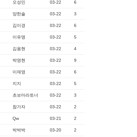
오성민
03-22
6
양한솔
03-22
3
김이경
03-22
6
이유명
03-22
5
김용현
03-22
4
박영현
03-22
9
이재영
03-22
6
지지
03-22
5
초보마라토너
03-22
3
참가자
03-22
2
Qw
03-21
2
박박박
03-20
2