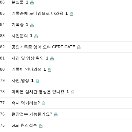
86
분실물
1
85
기록증에 노네임으로 나와용
1
84
기록증
1
83
사진문의
1
82
공인기록증 영어 오타 CERTICATE
81
사진 및 영상 확인
1
80
기록이 안나와요
1
79
사진,영상
1
78
마라톤 실시간 영상은 없나요
1
77
혹시 먹거리는?
76
현장접수 가능한가요?
75
5km 현장접수