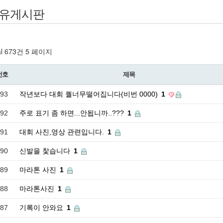
유게시판
al 673건
5 페이지
번호
제목
93
작년보다 대회 퀄너무떨어집니다(비번 0000)
1
92
주로 표기 좀 하면...안됩니까..???
1
91
대회 사진,영상 관련입니다.
1
90
신발을 찿습니다
1
89
마라톤 사진
1
88
마라톤사진
1
87
기록이 안와요
1