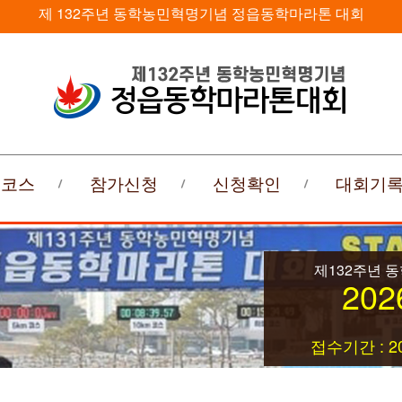
제 132주년 동학농민혁명기념 정읍동학마라톤 대회
회코스
참가신청
신청확인
대회기
제132주년 
202
접수기간 : 20