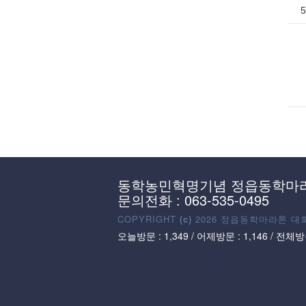
5
동학농민혁명기념 정읍동학마
문의전화 : 063-535-0495
COPYRIGHT
(c)
2026 정읍동학마라톤 대회. 
오늘방문 :
1,349
/ 어제방문 : 1,146 / 전체방