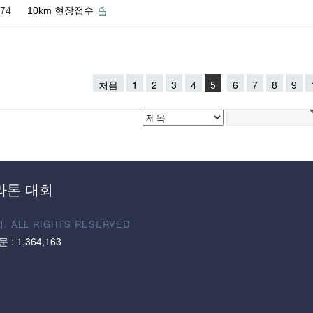
74
10km 현장접수
처음
1
2
3
4
5
6
7
8
9
라톤 대회
ALL RIGHTS RESERVED
문 :
1,364,163