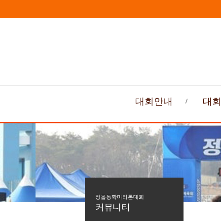
대회안내
대
정읍동학마라톤대회
커뮤니티