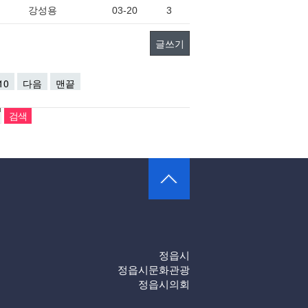
강성용
03-20
3
글쓰기
10
다음
맨끝
정읍시
정읍시문화관광
정읍시의회