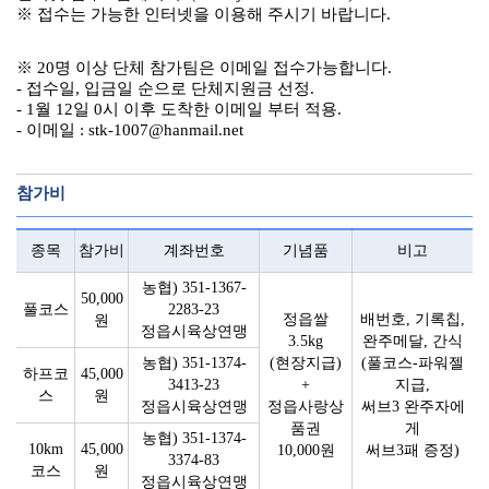
※ 접수는 가능한 인터넷을 이용해 주시기 바랍니다.
※ 20명 이상 단체 참가팀은 이메일 접수가능합니다.
- 접수일, 입금일 순으로 단체지원금 선정.
- 1월 12일 0시 이후 도착한 이메일 부터 적용.
- 이메일 : stk-1007@hanmail.net
참가비
종목
참가비
계좌번호
기념품
비고
농협) 351-1367-
50,000
풀코스
2283-23
정읍쌀
배번호, 기록칩,
원
정읍시육상연맹
3.5kg
완주메달, 간식
농협) 351-1374-
(현장지급)
(풀코스-파워젤
하프코
45,000
3413-23
+
지급,
스
원
정읍시육상연맹
정읍사랑상
써브3 완주자에
품권
게
농협) 351-1374-
10km
45,000
10,000원
써브3패 증정)
3374-83
코스
원
정읍시육상연맹