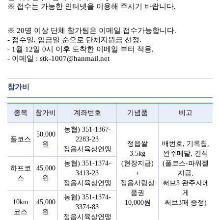
※ 접수는 가능한 인터넷을 이용해 주시기 바랍니다.
※ 20명 이상 단체 참가팀은 이메일 접수가능합니다.
- 접수일, 입금일 순으로 단체지원금 선정.
- 1월 12일 0시 이후 도착한 이메일 부터 적용.
- 이메일 : stk-1007@hanmail.net
참가비
종목
참가비
계좌번호
기념품
비고
농협) 351-1367-
50,000
풀코스
2283-23
정읍쌀
배번호, 기록칩,
원
정읍시육상연맹
3.5kg
완주메달, 간식
농협) 351-1374-
(현장지급)
(풀코스-파워젤
하프코
45,000
3413-23
+
지급,
스
원
정읍시육상연맹
정읍사랑상
써브3 완주자에
품권
게
농협) 351-1374-
10km
45,000
10,000원
써브3패 증정)
3374-83
코스
원
정읍시육상연맹